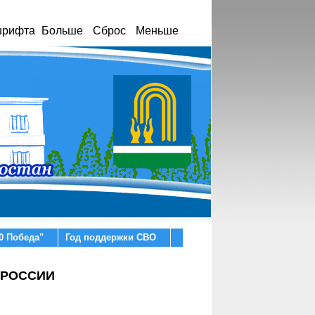
шрифта
Больше
Сброс
Меньше
0 Победа"
Год поддержки СВО
 РОССИИ