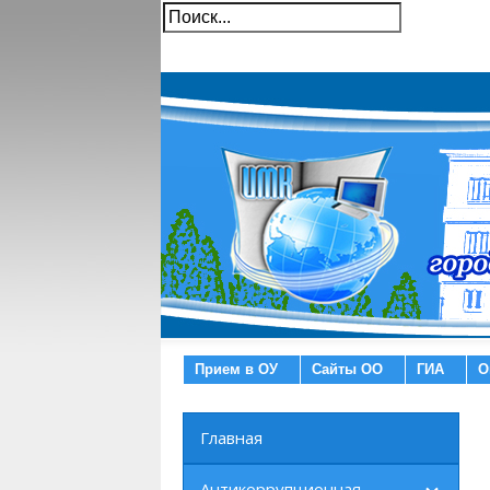
Прием в ОУ
Сайты ОО
ГИА
О
Главная
Антикоррупционная