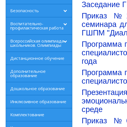
Заседание Г
Безопасность
Приказ №1
семинара дл
Воспитательно-
профилактическая работа
ГШПМ "Диал
Всероссийская олимпиада
Программа п
школьников. Олимпиады
специалист
Дистанционное обучение
года
Дополнительное
Программа п
образование
специалисто
Дошкольное образование
Презента
эмоциональ
Инклюзивное образование
среде
Комплектование
Приказ №6