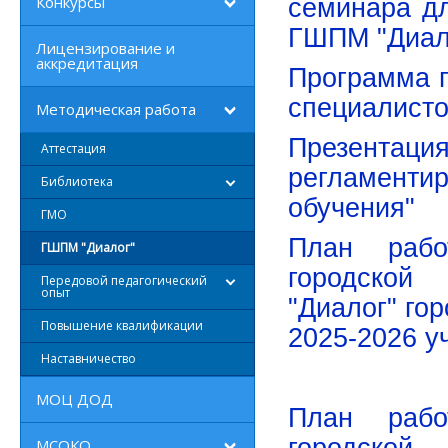
Конкурсы
семинара дл
ГШПМ "Диал
Лицензирование и
аккредитация
Программа п
специалисто
Методическая работа
Презент
Аттестация
регламент
Библиотека
обучения"
ГМО
План рабо
ГШПМ "Диалог"
городской 
Передовой педагогический
опыт
"Диалог" го
Повышение квалификации
2025-2026 у
Наставничество
МОЦ ДОД
План рабо
МСОКО