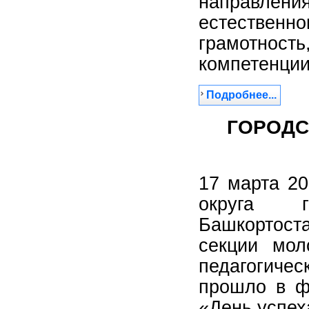
направлен
естественн
грамотность
компетенци
Подробнее...
ГОРОДС
17 марта 2
округа г
Башкортост
секции мол
педагогичес
прошло в ф
«День успех