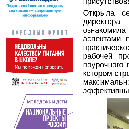
присутствов
Открыла се
директора
ознакомил
аспектами п
практическ
рабочей пр
поурочного 
котором стр
максима
эффективным