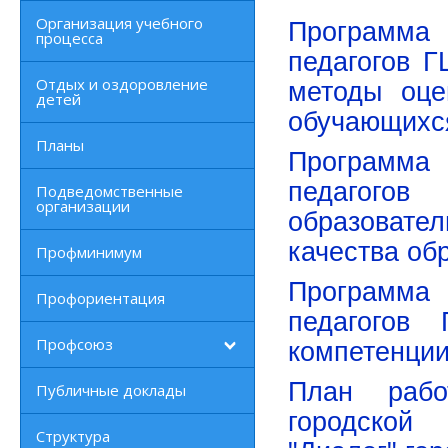
Организация учебного
Программа
процесса
педагогов 
Отдых и оздоровление
методы оце
детей
обучающихс
Планы
Программа
педагог
Подведомственные
организации
образовател
качества об
Профминимум
Программа
Профориентация
педагогов
Профсоюз
компетенции
План рабо
Публичные доклады
городской 
Структура