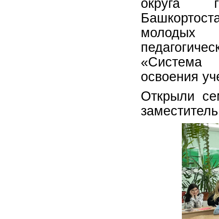
округа г
Башкортос
молодых 
педагогиче
«Система 
освоения уч
Открыли се
заместитель