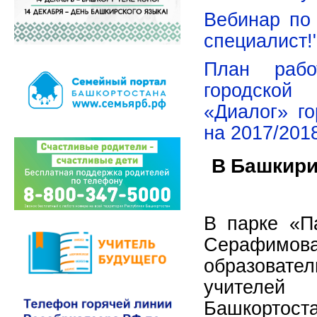
Вебинар по
специалист!
План рабо
городской 
«Диалог» го
на 2017/201
В Башкири
В парке «П
Серафи
образоват
учителей
Башкортост