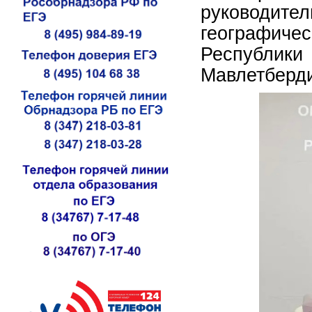
руководит
географичес
Республик
Мавлетберд