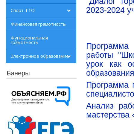
"Диалог" го
2023-2024 у
Спорт. ГТО
Финансовая грамотность
Функциональная
грамотность
Программа 
работы "Шк
Электронное образование
урок как о
образовани
Банеры
Программа 
специалист
Анализ раб
мастерства 