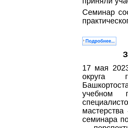
приняли уча
Семинар сос
практическог
Подробнее...
З
17 мая 202
округа г
Башкортост
учебном 
специалист
мастерства
семинара по
– перспект