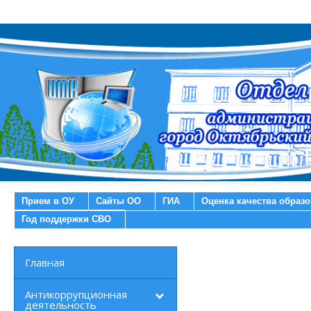
Прием в ОУ
Сайты ОО
ГИА
Оценка качества образ
Год поддержки СВО
Главная
Антикоррупционная
деятельность