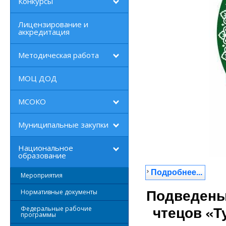
Конкурсы
Лицензирование и
аккредитация
Методическая работа
МОЦ ДОД
МСОКО
Муниципальные закупки
Национальное
образование
Подробнее...
Мероприятия
Нормативные документы
Подведены 
Федеральные рабочие
чтецов «Т
программы