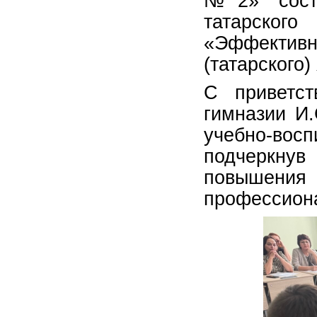
№2» состо
татарско
«Эффективны
(татарского)
С приветст
гимназии И.
учебно-восп
подчеркнув
повышения
профессиона