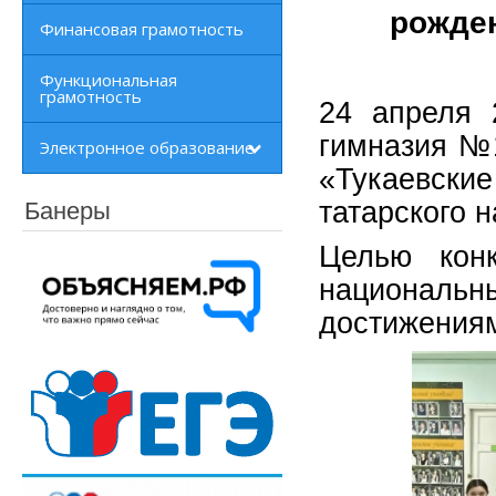
рожден
Финансовая грамотность
Функциональная
грамотность
24 апреля 
гимназия №1
Электронное образование
«Тукаевски
Банеры
татарского 
Целью конк
национальны
достижениям