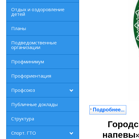
Отдых и оздоровление
детей
Планы
Подведомственные
организации
Профминимум
Профориентация
Профсоюз
Публичные доклады
Подробнее...
Структура
Городс
Спорт. ГТО
напевы»