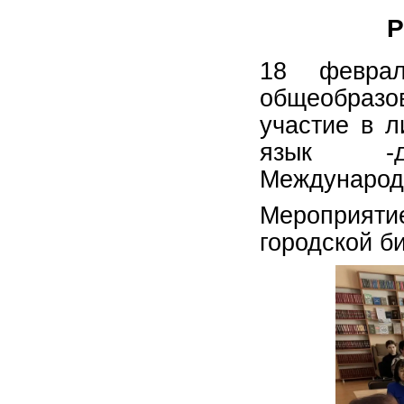
Р
18 февра
общеобраз
участие в л
язык -д
Международ
Мероприят
городской б