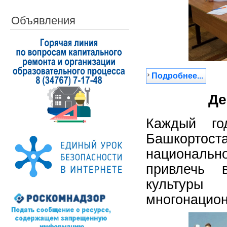
Объявления
Подробнее...
Де
Каждый го
Башкортос
национально
привлечь 
культур
многонацио