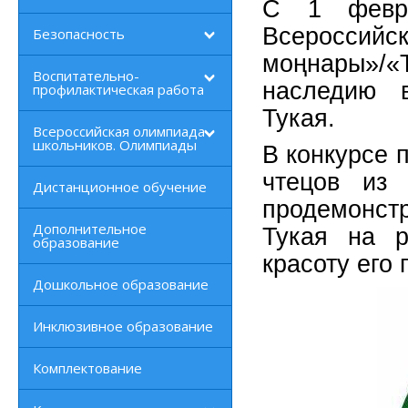
С 1 февр
Всеросси
Безопасность
моңнары»/
Воспитательно-
наследию в
профилактическая работа
Тукая.
Всероссийская олимпиада
школьников. Олимпиады
В конкурсе 
чтецов из 
Дистанционное обучение
продемонстр
Дополнительное
Тукая на р
образование
красоту его 
Дошкольное образование
Инклюзивное образование
Комплектование