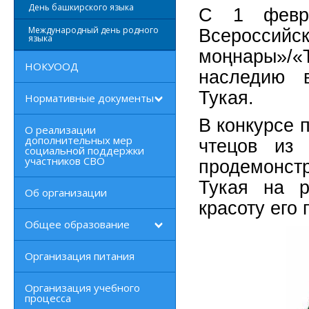
День башкирского языка
С 1 февр
Международный день родного
Всеросси
языка
моңнары»/
НОКУООД
наследию в
Тукая.
Нормативные документы
В конкурсе 
О реализации
дополнительных мер
чтецов из 
социальной поддержки
участников СВО
продемонстр
Тукая на р
Об организации
красоту его 
Общее образование
Организация питания
Организация учебного
процесса