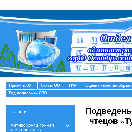
Прием в ОУ
Сайты ОО
ГИА
Оценка качества образ
Год поддержки СВО
Подведены 
Главная
чтецов «Т
Антикоррупционная
деятельность