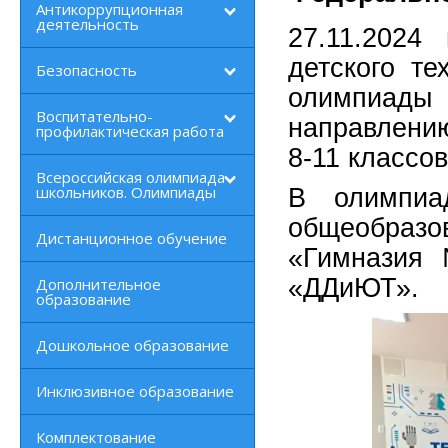
Антикоррупционная
деятельность
27.11.202
детского т
Безопасность
олимпиады 
Воспитательно-
направлени
профилактическая работа
8-11 классов
Всероссийская олимпиада
школьников. Олимпиады
В олимпиа
общеобра
Дистанционное обучение
«Гимнази
«ДДиЮТ».
Дополнительное
образование
Дошкольное образование
Инклюзивное образование
Комплектование