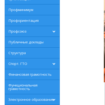
Профминимум
Профориентация
Профсоюз
Публичные доклады
Структура
Спорт. ГТО
Финансовая грамотность
Функциональная
грамотность
Электронное образование