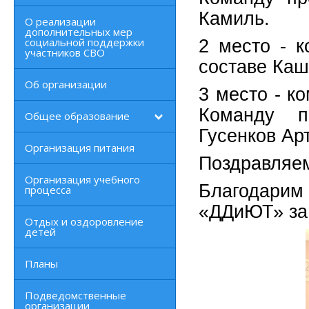
Камиль.
О реализации
дополнительных мер
социальной поддержки
2 место - 
участников СВО
составе Каш
Об организации
3 место - 
Команду п
Общее образование
Гусенков Ар
Организация питания
Поздравляем
Организация учебного
Благодарим
процесса
«ДДиЮТ» за 
Отдых и оздоровление
детей
Планы
Подведомственные
организации