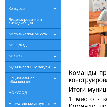
Конкурсы
Лицензирование и
аккредитация
Методическая работа
МОЦ ДОД
МСОКО
Муниципальные закупки
Команды пр
Национальное
конструиров
образование
Итоги муниц
НОКУООД
1 место -
Нормативные документы
Команду пр