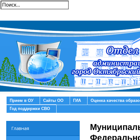
Прием в ОУ
Сайты ОО
ГИА
Оценка качества образ
Год поддержки СВО
Муниципал
Главная
Федерально