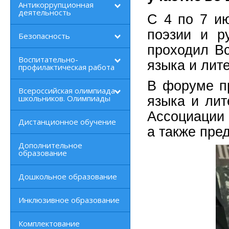
Антикоррупционная
деятельность
С 4 по 7 ию
поэзии и р
Безопасность
проходил Вс
Воспитательно-
языка и лит
профилактическая работа
В форуме пр
Всероссийская олимпиада
школьников. Олимпиады
языка и лит
Ассоциации 
Дистанционное обучение
а также пре
Дополнительное
образование
Дошкольное образование
Инклюзивное образование
Комплектование