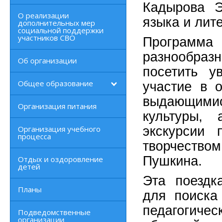
Кадырова Э
О реализации
языка и ли
дополнительных мер
социальной поддержки
участников СВО
Програм
разнообра
Об организации
посетить у
Общее образование
участие в о
выдающими
Организация питания
культуры, 
Организация учебного
экскурсии
процесса
творчество
Пушкина.
Отдых и оздоровление
детей
Эта поездк
Планы
для поиска
педагогиче
Подведомственные
организации