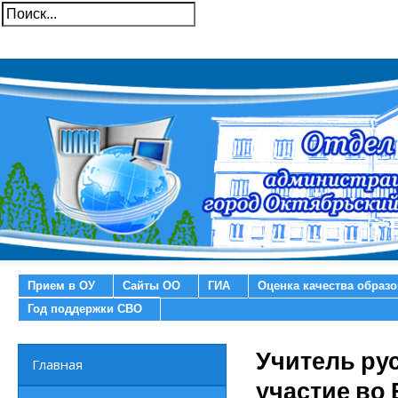
Прием в ОУ
Сайты ОО
ГИА
Оценка качества образ
Год поддержки СВО
Учитель ру
Главная
участие во