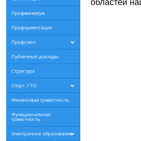
областей на
Профминимум
Профориентация
Профсоюз
Публичные доклады
Структура
Спорт. ГТО
Финансовая грамотность
Функциональная
грамотность
Электронное образование