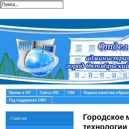
Прием в ОУ
Сайты ОО
ГИА
Оценка качества образ
Год поддержки СВО
Городское 
Главная
технологии