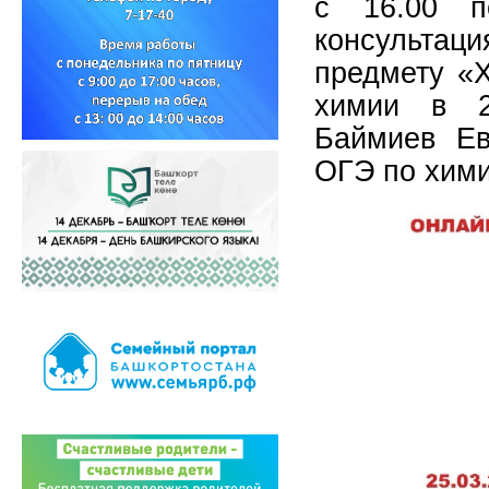
с 16.00 п
консультац
предмету «Х
химии в 2
Баймиев Ев
ОГЭ по хими