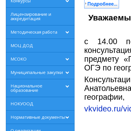
Конкурсы
Подробнее...
Лицензирование и
Уважаемые
аккредитация
Методическая работа
с 14.00 п
МОЦ ДОД
консультац
предмету «
МСОКО
ОГЭ по геог
Муниципальные закупки
Консульта
Национальное
Анатолье
образование
географии,
НОКУООД
vkvideo.ru/v
Нормативные документы
О реализации