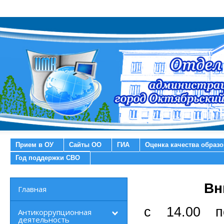
Прием в ОУ
Сайты ОО
ГИА
Оценка качества образ
Год поддержки СВО
Вн
Главная
с 14.00 п
Антикоррупционная
деятельность