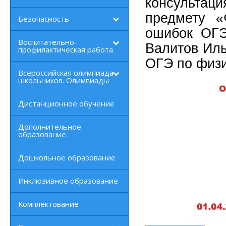
консультац
предмету «
Безопасность
ошибок ОГЭ
Воспитательно-
Валитов Иль
профилактическая работа
ОГЭ по физи
Всероссийская олимпиада
школьников. Олимпиады
Дистанционное обучение
Дополнительное
образование
Дошкольное образование
Инклюзивное образование
Комплектование