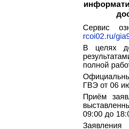
информатик
до
Сервис оз
rcoi02.ru/gia
В целях до
результата
полной рабо
Официальны
ГВЭ от 06 ию
Приём заяв
выставленны
09:00 до 18:
Заявлени