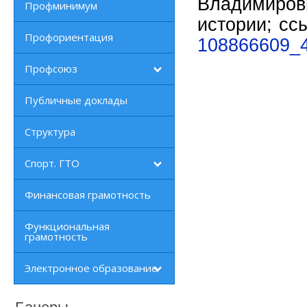
Владимиро
Профминимум
истории; сс
Профориентация
108866609_4
Профсоюз
Публичные доклады
Структура
Спорт. ГТО
Финансовая грамотность
Функциональная
грамотность
Электронное образование