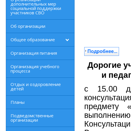
дополнительных мер
социальной поддержки
участников СВО
Об организации
Общее образование
Подробнее...
Организация питания
Дорогие у
Организация учебного
процесса
и педаг
Отдых и оздоровление
с 15.00 д
детей
консультац
Планы
предмету 
выполнению 
Подведомственные
организации
Консульт