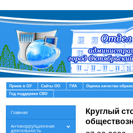
Прием в ОУ
Сайты ОО
ГИА
Оценка качества образ
Год поддержки СВО
Круглый ст
Главная
обществоз
Антикоррупционная
деятельность