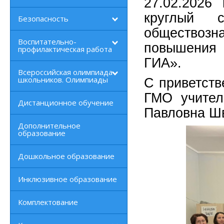
27.02.202
круглый 
Безопасность
обществоз
Воспитательно-
повышения 
профилактическая работа
ГИА».
Всероссийская олимпиада
школьников. Олимпиады
С приветств
ГМО учител
Дистанционное обучение
Павловна Ш
Дополнительное
образование
Дошкольное образование
Инклюзивное образование
Комплектование