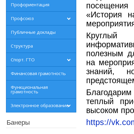
посещения 
Профориентация
«История н
Профсоюз
мероприятия
Публичные доклады
Круглый 
информатив
Структура
полезным дл
Спорт. ГТО
на мероприя
знаний, 
Финансовая грамотность
предстоящем
Функциональная
Благодари
грамотность
теплый при
Электронное образование
высоком пр
https://vk.c
Банеры