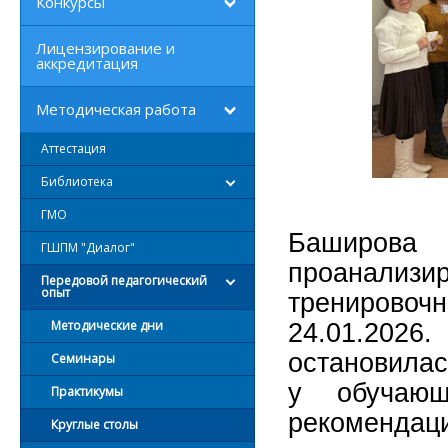
Конкурсы
Лицензирование и
аккредитация
Методическая работа
Аттестация
Библиотека
ГМО
Баширо
ГШПМ "Диалог"
проанализир
Передовой педагогический
опыт
тренирово
Методические дни
24.01.20
остановилас
Семинары
у обучающ
Практикумы
рекомендаци
Круглые столы