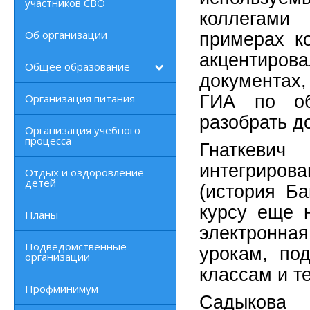
участников СВО
коллегами
Об организации
примерах к
акцентир
Общее образование
документах,
Организация питания
ГИА по об
разобрать д
Организация учебного
процесса
Гнаткеви
интегриров
Отдых и оздоровление
детей
(история Ба
курсу еще н
Планы
электронна
Подведомственные
урокам, по
организации
классам и т
Профминимум
Садыкова 