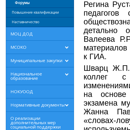
Регина Рус
Форумы
педагогов
Повышение квалификации
обществозн
Наставничество
детально о
МОЦ ДОД
Валеева Р.
материалов 
МСОКО
к ГИА.
Муниципальные закупки
Шварц Ж.П.
Национальное
коллег с
образование
изменениям
НОКУООД
на основе 
экзамена му
Нормативные документы
Жанна Пав
О реализации
«словах-ло
дополнительных мер
социальной поддержки
используе