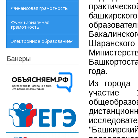
практическ
Финансовая грамотность
башкирск
Функциональная
образовате
грамотность
Бакалинск
Электронное образование
Шаранского
Министерст
Банеры
Башкортост
года.
Из города 
участие 
общеобразо
дистанци
исследоват
"Башкирски