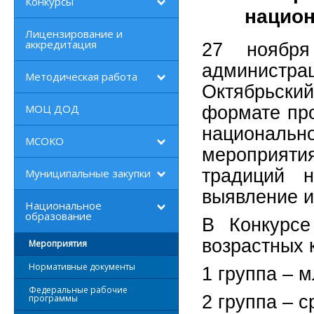
Конкурсы
национ
Лицензирование и
аккредитация
27 ноября
админист
Методическая работа
Октябрьски
МОЦ ДОД
формате про
националь
МСОКО
мероприят
традиций н
Муниципальные закупки
выявление и
Национальное
образование
В Конкурсе
возрастных 
Мероприятия
Нормативные документы
1 группа – 
Федеральные рабочие
2 группа – с
программы