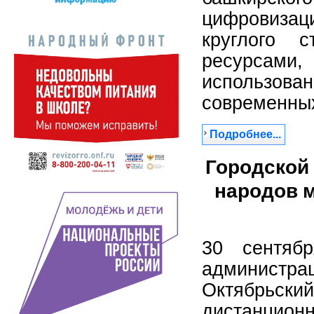
цифровиза
круглого 
ресурса
использова
современных
Подробнее...
Городской
народов 
30 сентяб
админист
Октябрьски
дистанци