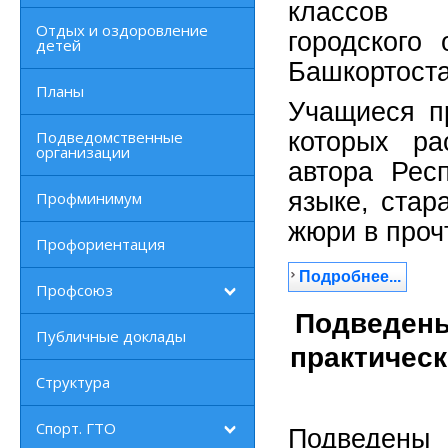
классов о
Отдых и оздоровление
городского 
детей
Башкортоста
Планы
Учащиеся пр
Подведомственные
которых ра
организации
автора Рес
языке, стар
Профминимум
жюри в проч
Профориентация
Подробнее...
Профсоюз
Подведены
Публичные доклады
практическ
Структура
Спорт. ГТО
Подведены