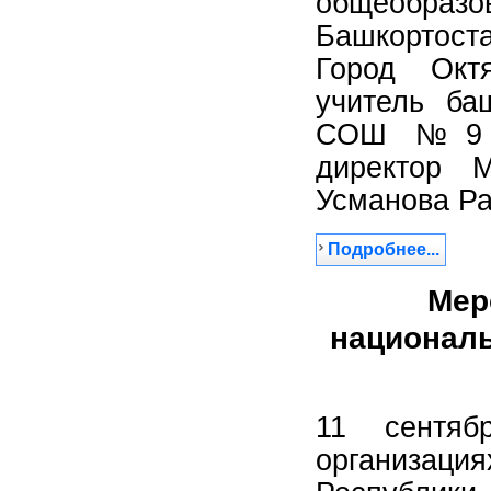
общеобразо
Башкортоста
Город Окт
учитель ба
СОШ №9 Ша
директор 
Усманова Р
Подробнее...
Мер
националь
11 сентяб
организация