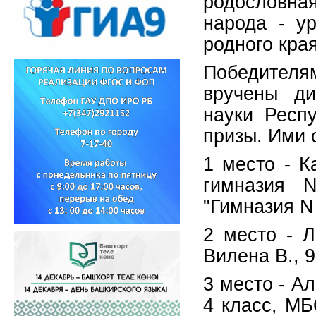
родословная
народа - у
родного края
Победител
вручены ди
науки Респ
призы. Ими 
1 место - К
гимназия 
"Гимназия N 
2 место - Л
Вилена В., 
3 место - А
4 класс, МБ