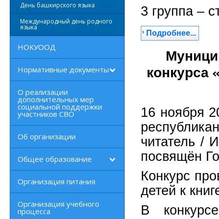
День башкирского языка
3 группа – с
Международный день родного
языка
Подробнее...
НОКУООД
Муници
Нормативные документы
конкурса 
О реализации
дополнительных мер
социальной поддержки
16 ноября 2
участников СВО
республика
Об организации
читатель / 
посвящён Го
Общее образование
Конкурс про
Организация питания
детей к книг
Организация учебного
В конкурс
процесса