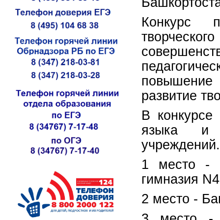
Башкортост
Конкурс 
творческо
совершенст
педагогиче
повышение
развитие тв
В конкурсе 
языка и л
учреждений
1 место - 
гимназия N4
2 место - Б
3 место -