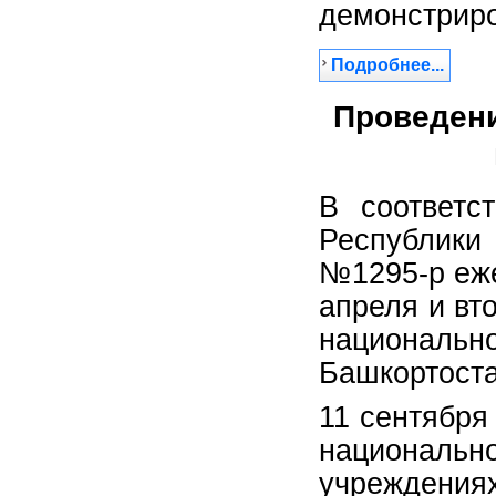
демонстрир
Подробнее...
Проведен
В соответс
Республики 
№1295-р еже
апреля и вт
националь
Башкортоста
11 сентября
национальн
учреждени