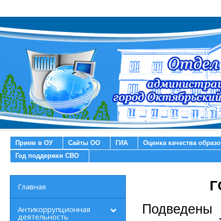
Прием в ОУ
Сайты ОО
ГИА
Оценка качества образ
Год поддержки СВО
Г
Главная
Подведены
Антикоррупционная
деятельность