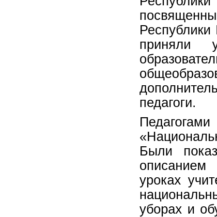
Республики
посвященны
Республики 
приняли у
образоват
общеобразо
дополнитель
педагоги.
Педагога
«Национальн
Были пока
описанием 
уроках учит
национальн
уборах и об