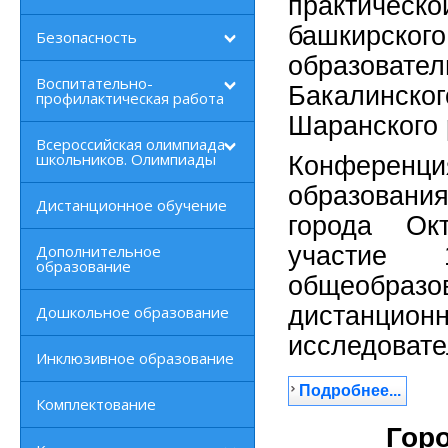
практическ
башкирск
Безопасность
образовате
Воспитательно-
Бакалинско
профилактическая работа
Шаранского 
Всероссийская олимпиада
школьников. Олимпиады
Конферен
образования
Дистанционное обучение
города Ок
Дополнительное
участие 
образование
общеобразо
дистанци
Дошкольное образование
исследовате
Инклюзивное образование
Подробнее...
Комплектование
Гор