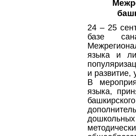
Межр
баш
24 – 25 сен
базе сан
Межрегиона
языка и ли
популяризац
и развитие,
В мероприя
языка, прин
башкирско
дополните
дошкольн
методиче