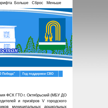
шрифта
Больше
Сброс
Меньше
0 Победа"
Год поддержки СВО
ния ФСК ГТО г. Октябрьский (МБУ ДО
дителей и призёров V городского
иков муниципальных дошкольных